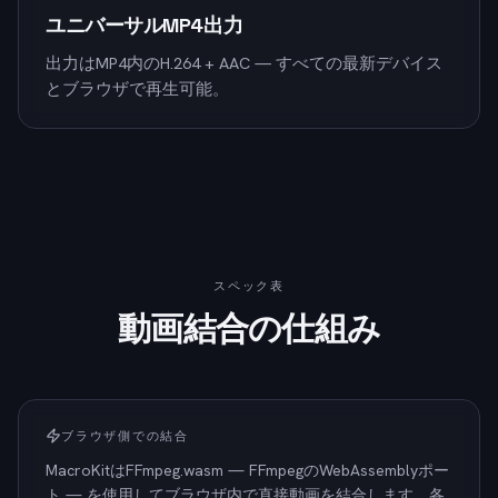
ユニバーサルMP4出力
出力はMP4内のH.264 + AAC — すべての最新デバイス
とブラウザで再生可能。
スペック表
動画結合の仕組み
ブラウザ側での結合
MacroKitはFFmpeg.wasm — FFmpegのWebAssemblyポー
ト — を使用してブラウザ内で直接動画を結合します。各