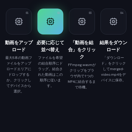
01
02
03
04
動画をアップ
必要に応じて
「動画を結
結果をダウン
ロード
並べ替え
合」をクリッ
ロード
ク
最大5本の動画フ
ファイルを希望
「ダウンロー
ァイルをアップ
の結合順序にド
ド」をクリック
FFmpeg.wasmが
ロードエリアに
ラッグ。結合さ
してmerged-
クリップをブラ
ドロップする
れた動画はこの
video.mp4をデ
ウザ内で1つの
か、クリックし
順序に従いま
バイスに保存。
MP4に結合するま
てデバイスから
す。
で待機。
選択。