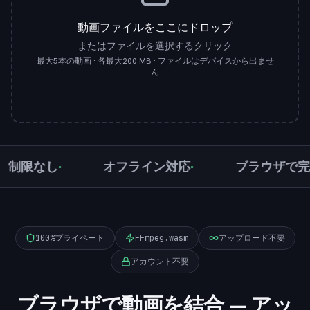
動画ファイルをここにドロップ
またはファイルを選択するクリック
最大5本の動画 · 各最大200 MB · ファイルはデバイスから出ませ
ん
限なし
オフライン対応
ブラウザで完結
100%プライベート
FFmpeg.wasm
アップロード不要
アカウント不要
ブラウザで動画を結合 — アッ