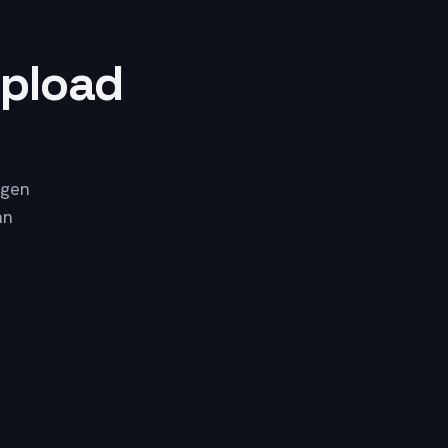
pload
igen
nn