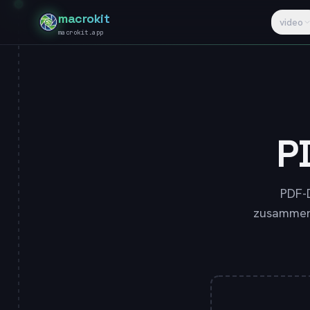
macrokit
video
macrokit.app
P
PDF-
zusammenf