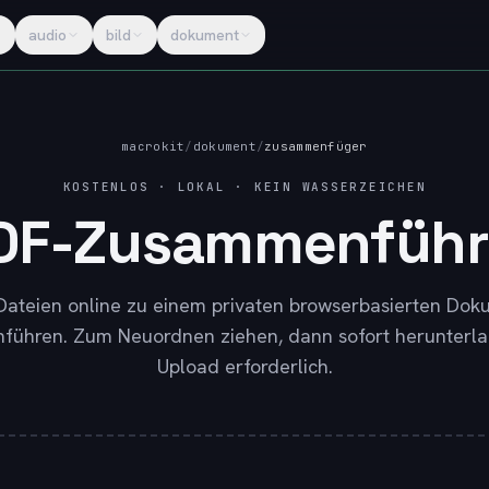
audio
bild
dokument
macrokit
/
dokument
/
zusammenfüger
KOSTENLOS · LOKAL · KEIN WASSERZEICHEN
DF-Zusammenführ
Dateien online zu einem privaten browserbasierten Dok
ühren. Zum Neuordnen ziehen, dann sofort herunterla
Upload erforderlich.