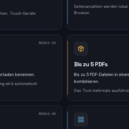
Seitenanzahlen werden lokal 
Browser.
iehen. Touch-Geräte
MODUS
·0
3
Bis zu 5 PDFs
rladen benennen.
Bis zu 5 PDF-Dateien in ei
kombinieren.
ung wird automatisch
Das Tool mehrmals ausführen
MODUS
·0
5