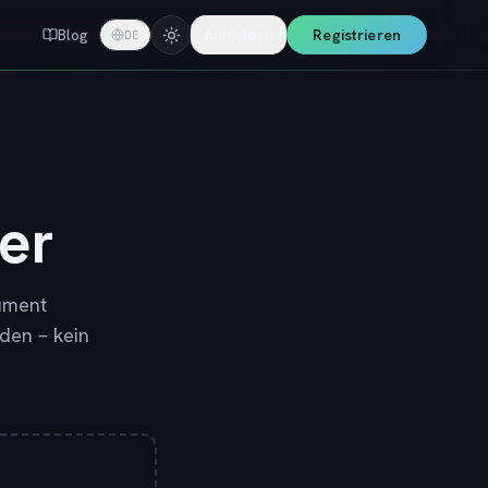
Blog
Anmelden
Registrieren
DE
er
ument
den – kein