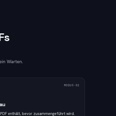
Fs
ein Warten.
MODUS
·0
2
hau
es PDF enthält, bevor zusammengeführt wird.